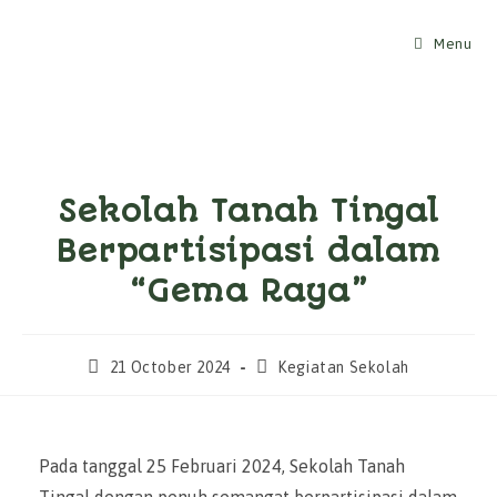
Skip
to
Menu
content
Sekolah Tanah Tingal
Berpartisipasi dalam
“Gema Raya”
Post
Post
21 October 2024
Kegiatan Sekolah
published:
category:
Pada tanggal 25 Februari 2024, Sekolah Tanah