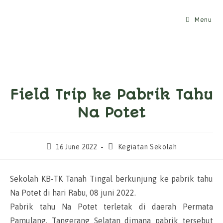
Skip
to
Menu
content
Field Trip ke Pabrik Tahu
Na Potet
Post
Post
16 June 2022
Kegiatan Sekolah
published:
category:
Sekolah KB-TK Tanah Tingal berkunjung ke pabrik tahu
Na Potet di hari Rabu, 08 juni 2022.
Pabrik tahu Na Potet terletak di daerah Permata
Pamulang, Tangerang Selatan dimana pabrik tersebut