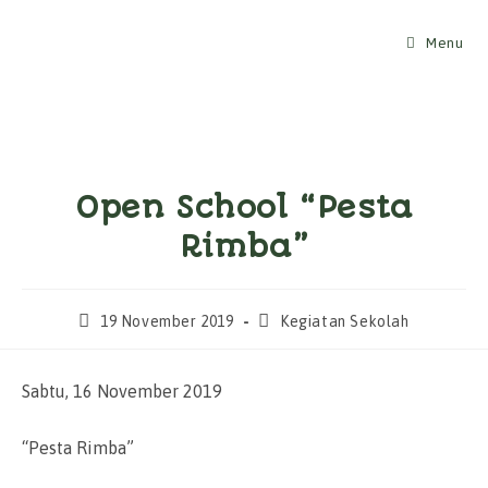
Skip
to
Menu
content
Open School “Pesta
Rimba”
Post
Post
19 November 2019
Kegiatan Sekolah
published:
category:
Sabtu, 16 November 2019
“Pesta Rimba”